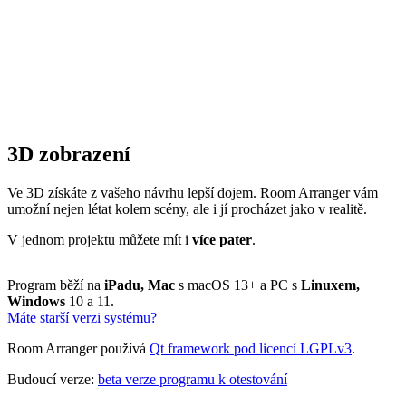
3D zobrazení
Ve 3D získáte z vašeho návrhu lepší dojem. Room Arranger vám
umožní nejen létat kolem scény, ale i jí procházet jako v realitě.
V jednom projektu můžete mít i
více pater
.
Program běží na
iPadu, Mac
s macOS 13+ a PC s
Linuxem,
Windows
10 a 11.
Máte starší verzi systému?
Room Arranger používá
Qt framework pod licencí LGPLv3
.
Budoucí verze:
beta verze programu k otestování