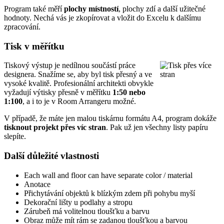
Program také měří
plochy místností
, plochy zdí a další užitečné
hodnoty. Nechá vás je zkopírovat a vložit do Excelu k dalšímu
zpracování.
Tisk v měřítku
Tiskový výstup je nedílnou součástí práce
designera. Snažíme se, aby byl tisk přesný a ve
vysoké kvalitě. Profesionální architekti obvykle
vyžadují výtisky přesně v měřítku
1:50 nebo
1:100
, a i to je v Room Arrangeru možné.
V případě, že máte jen malou tiskárnu formátu A4, program dokáže
tisknout projekt
přes víc stran
. Pak už jen všechny listy papíru
slepíte.
Další důležité vlastnosti
Each wall and floor can have separate color / material
Anotace
Přichytávání objektů k blízkým zdem při pohybu myší
Dekorační lišty u podlahy a stropu
Zárubeň má volitelnou tloušťku a barvu
Obraz může mít rám se zadanou tloušťkou a barvou