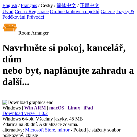
English
/
Français
/ Česky /
简体中文
/
正體中文
Úvod
Cena / Registrace
On-line knihovna objektů
Galerie
Jazyky &
Poděkování
Průvodci
Room Arranger
Navrhněte si pokoj, kancelář,
dům
nebo byt, naplánujte zahradu a
další...
Windows |
Win ARM
|
macOS
|
Linux
|
iPad
Download
verze
11.0.2
Windows 64-bit. Všechny jazyky. 45 MB
Zdarma na 30 dní. Aktualizace zdarma.
alternativy:
Microsoft Store
,
mirror
- Pokud je stažený soubor
poškozený, zkuste