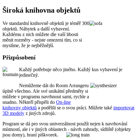
Široká knihovna objektů
Ve standardní knihovně objektů je téměř 300
objektů. Nábytek a další vybavení.
Každému z nich můžete dle vaší libosti
měnit rozměry - nejste omezeni tím, co si
myslíme, že je nejběžnější.
Přizpůsobení
Každý potřebuje něco jiného. Každý kus vybavení je
jedinečný.
Nemůžeme dát do Room Arrangeru
úplně všechno. Ale své unikátní předměty si
můžete v programu navrhnout sami, rychle a
snadno. Někteří přispěli do
On-line
knihovny objektů
a podělili se o svou práci. Můžete také
importovat
3D modely
z jiných zdrojů.
Program se dá pro svou univerzálnost použít nejen k navrhování
místností, ale i v jiných oblastech - návrh zahrady, sídliště (objekty
jsou domy), hraní piškvorek.